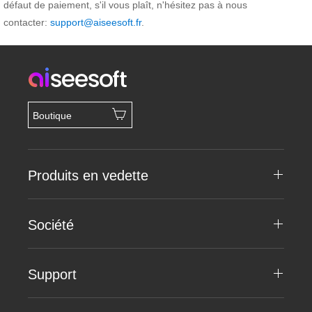
défaut de paiement, s'il vous plaît, n'hésitez pas à nous
contacter:
support@aiseesoft.fr
.
Boutique
Produits en vedette
Société
Support