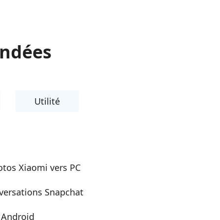
andées
Utilité
otos Xiaomi vers PC
versations Snapchat
 Android