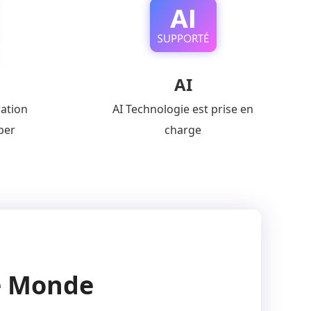
AI
ration
AI Technologie est prise en
per
charge
e Monde