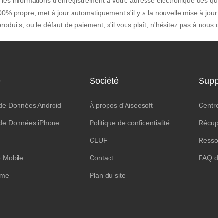
es informations d'enregistrement à votre adresse électronique dès q
0% propre, met à jour automatiquement s'il y a la nouvelle mise à jour 
roduits, ou le défaut de paiement, s'il vous plaît, n'hésitez pas à nous
e
Société
Supp
de Données Android
À propos d'Aiseesoft
Centr
de Données iPhone
Politique de confidentialité
Récupé
CLUF
Resso
 Mobile
Contact
FAQ d
ime
Plan du site