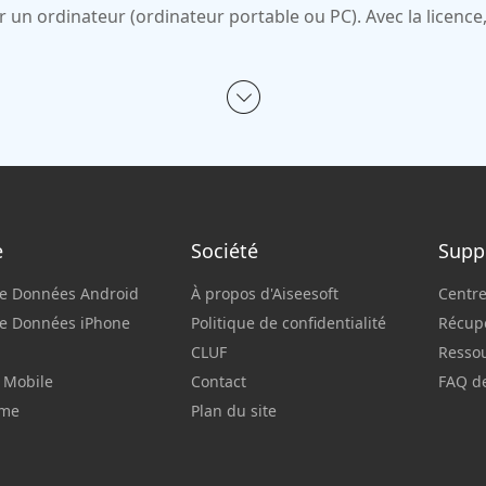
ur un ordinateur (ordinateur portable ou PC). Avec la licence, 
e
Société
Supp
de Données Android
À propos d'Aiseesoft
Centre
de Données iPhone
Politique de confidentialité
Récupé
CLUF
Resso
 Mobile
Contact
FAQ d
ime
Plan du site