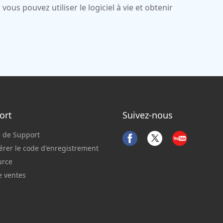
vous pouvez utiliser le logiciel à vie et obtenir
ort
Suivez-nous
 de Support
rer le code d'enregistrement
urce
e ventes