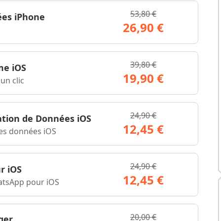
53,80 €
ées iPhone
26,90 €
39,80 €
me iOS
19,90 €
un clic
24,90 €
tion de Données iOS
12,45 €
les données iOS
24,90 €
r iOS
12,45 €
atsApp pour iOS
20,00 €
ger