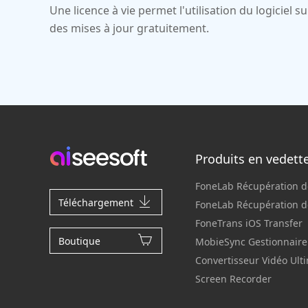
Une licence à vie permet l'utilisation du logiciel s
des mises à jour gratuitement.
Produits en vedett
FoneLab Récupération 
Téléchargement
FoneLab Récupération 
FoneTrans iOS Transfer
Boutique
MobieSync Gestionnaire
Convertisseur Vidéo Ult
Screen Recorder