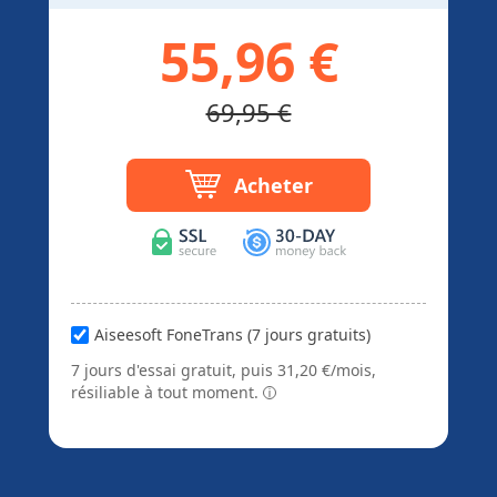
55,96 €
69,95 €
Acheter
Aiseesoft FoneTrans (7 jours gratuits)
7 jours d'essai gratuit, puis 31,20 €/mois,
résiliable à tout moment.