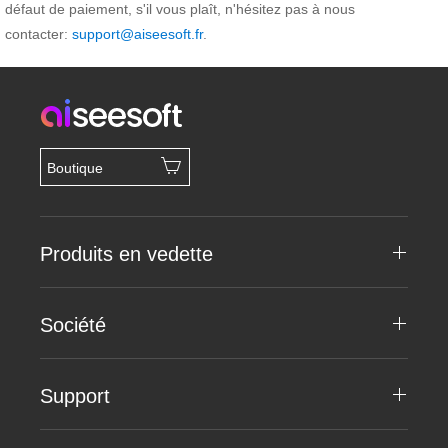
défaut de paiement, s'il vous plaît, n'hésitez pas à nous
contacter:
support@aiseesoft.fr
.
Boutique
Produits en vedette
Société
Support