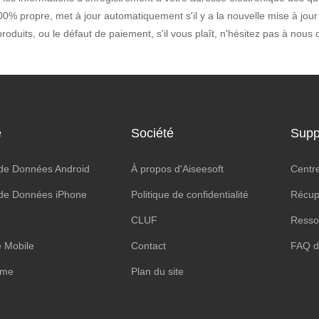
0% propre, met à jour automatiquement s'il y a la nouvelle mise à jour 
roduits, ou le défaut de paiement, s'il vous plaît, n'hésitez pas à nous 
e
Société
Supp
de Données Android
À propos d'Aiseesoft
Centr
de Données iPhone
Politique de confidentialité
Récupé
CLUF
Resso
 Mobile
Contact
FAQ d
ime
Plan du site