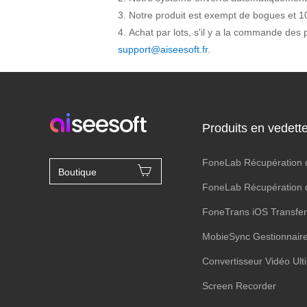
Notre produit est exempt de bogues et 10
Achat par lots, s'il y a la commande des p
support@aiseesoft.fr
.
Produits en vedett
FoneLab Récupération 
Boutique
FoneLab Récupération 
FoneTrans iOS Transfer
MobieSync Gestionnaire
Convertisseur Vidéo Ult
Screen Recorder