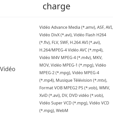
charge
Vidéo Advance Media (*.amv), ASF, AVI,
Vidéo DivX (*.avi), Vidéo Flash H264
(*.flv), FLV, SWF, H.264 AVI (*.avi),
H.264/MPEG-4 Vidéo AVC (*.mp4),
Vidéo M4V MPEG-4 (*.m4v), MKV,
MOV, Vidéo MPEG-1 (*.mpg), Vidéo
Vidéo
MPEG-2 (*.mpg), Vidéo MPEG-4
(*.mp4), Musique Télévision (*.mtv),
Format VOB MPEG2 PS (*.vob), WMV,
XviD (*.avi), DV, DVD vidéo (*.vob),
Vidéo Super VCD (*.mpg), Vidéo VCD
(*.mpg), WebM