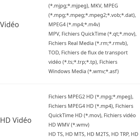
(*.mjpg;*.mjpeg), MKV, MPEG
(*.mpg;*.mpeg;*.mpeg2;*.vob;*.dat),
Vidéo
MPEG4 (*.mp4;*.m4v)
MPV, Fichiers QuickTime (*.qt;*.mov),
Fichiers Real Media (*.rm;*.rmvb),
TOD, Fichiers de flux de transport
vidéo (*.ts;*.trp;*.tp), Fichiers
Windows Media (*.wmv;*.asf)
Fichiers MPEG2 HD (*.mpg;*.mpeg),
Fichiers MPEG4 HD (*.mp4), Fichiers
QuickTime HD (*.mov), Fichiers vidéo
HD Vidéo
HD WMV (*.wmv)
HD TS, HD MTS, HD M2TS, HD TRP, HD