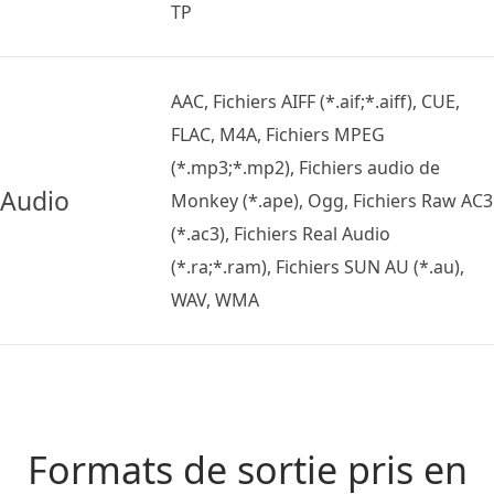
TP
AAC, Fichiers AIFF (*.aif;*.aiff), CUE,
FLAC, M4A, Fichiers MPEG
(*.mp3;*.mp2), Fichiers audio de
Audio
Monkey (*.ape), Ogg, Fichiers Raw AC3
(*.ac3), Fichiers Real Audio
(*.ra;*.ram), Fichiers SUN AU (*.au),
WAV, WMA
Formats de sortie pris en