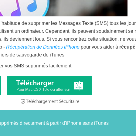
l'habitude de supprimer les Messages Texte (SMS) tous les jours
tilisent un ordinateur. Cependant, ils peuvent soudainement se 
ls deviennent fous. Si vous rencontrez cette situation, ne vous
b -
Récupération de Données iPhone
pour vous aider à
récupé
ichiers de sauvegarde de iTunes.
érer vos SMS supprimés facilement.
pprimés directement à partir d'iPhone sans iTunes