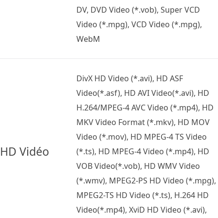
DV, DVD Video (*.vob), Super VCD
Video (*.mpg), VCD Video (*.mpg),
WebM
DivX HD Video (*.avi), HD ASF
Video(*.asf), HD AVI Video(*.avi), HD
H.264/MPEG-4 AVC Video (*.mp4), HD
MKV Video Format (*.mkv), HD MOV
Video (*.mov), HD MPEG-4 TS Video
HD Vidéo
(*.ts), HD MPEG-4 Video (*.mp4), HD
VOB Video(*.vob), HD WMV Video
(*.wmv), MPEG2-PS HD Video (*.mpg),
MPEG2-TS HD Video (*.ts), H.264 HD
Video(*.mp4), XviD HD Video (*.avi),