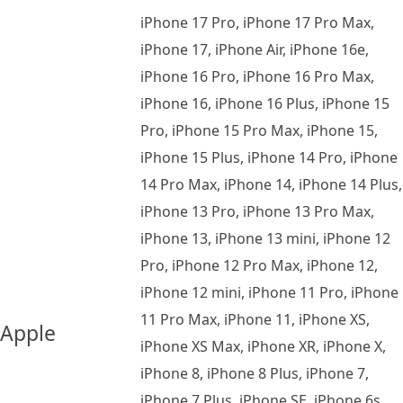
iPhone 17 Pro, iPhone 17 Pro Max,
iPhone 17, iPhone Air, iPhone 16e,
iPhone 16 Pro, iPhone 16 Pro Max,
iPhone 16, iPhone 16 Plus, iPhone 15
Pro, iPhone 15 Pro Max, iPhone 15,
iPhone 15 Plus, iPhone 14 Pro, iPhone
14 Pro Max, iPhone 14, iPhone 14 Plus,
iPhone 13 Pro, iPhone 13 Pro Max,
iPhone 13, iPhone 13 mini, iPhone 12
Pro, iPhone 12 Pro Max, iPhone 12,
iPhone 12 mini, iPhone 11 Pro, iPhone
11 Pro Max, iPhone 11, iPhone XS,
Apple
iPhone XS Max, iPhone XR, iPhone X,
iPhone 8, iPhone 8 Plus, iPhone 7,
iPhone 7 Plus, iPhone SE, iPhone 6s,