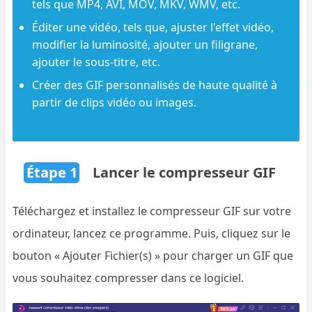
tels que MP4, AVI, MOV, MKV, WMV, etc.
Éditer une vidéo, tels que, ajuster l'effet vidéo,
modifier la luminosité, ajouter un filigrane,
ajouter le sous-titre, etc.
Créer des GIF personnalisés de haute qualité à
partir de clips vidéo ou images.
Étape 1
Lancer le compresseur GIF
Téléchargez et installez le compresseur GIF sur votre
ordinateur, lancez ce programme. Puis, cliquez sur le
bouton « Ajouter Fichier(s) » pour charger un GIF que
vous souhaitez compresser dans ce logiciel.