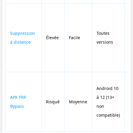
N
Suppression
Toutes
Élevée
Facile
(
à distance
versions
a
Android 10
APK FRP
à 12 (13+
Risqué
Moyenne
N
Bypass
non
compatible)