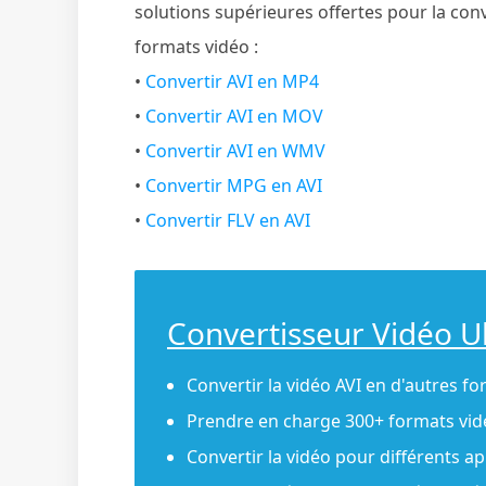
solutions supérieures offertes pour la conve
formats vidéo :
•
Convertir AVI en MP4
•
Convertir AVI en MOV
•
Convertir AVI en WMV
•
Convertir MPG en AVI
•
Convertir FLV en AVI
Convertisseur Vidéo U
Convertir la vidéo AVI en d'autres f
Prendre en charge 300+ formats vid
Convertir la vidéo pour différents a