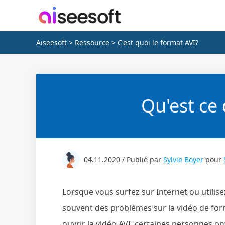
Aiseesoft
>
Ressource
> C'est quoi le format AVI?
Qu'est ce 
04.11.2020 / Publié par
Sylvie Boyer
pour
Lorsque vous surfez sur Internet ou utili
souvent des problèmes sur la vidéo de for
ouvrir la vidéo AVI, certaines personnes on