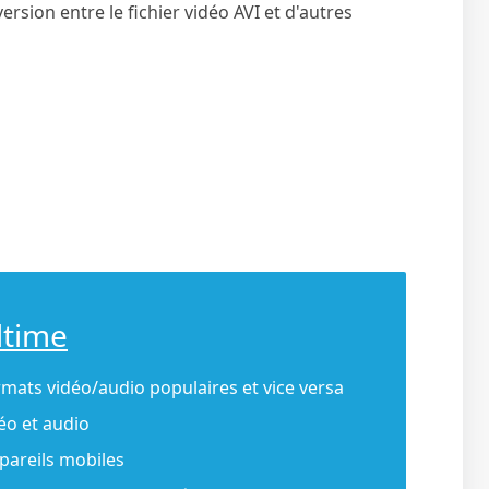
rsion entre le fichier vidéo AVI et d'autres
ltime
ormats vidéo/audio populaires et vice versa
éo et audio
ppareils mobiles