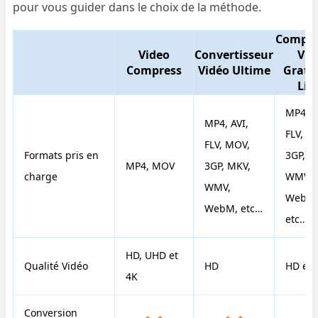
pour vous guider dans le choix de la méthode.
Compre
Video
Convertisseur
Vid
Compress
Vidéo Ultime
Gratu
Lig
MP4, A
MP4, AVI,
FLV, M
FLV, MOV,
Formats pris en
3GP, M
MP4, MOV
3GP, MKV,
charge
WMV,
WMV,
WebM
WebM, etc…
etc…
HD, UHD et
Qualité Vidéo
HD
HD et 
4K
Conversion