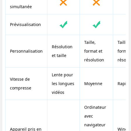
simultanée
Prévisualisation
Taille,
Taille,
Résolution
Personnalisation
format et
format
et taille
résolution
résolu
Lente pour
Vitesse de
les longues
Moyenne
Rapid
compresse
vidéos
Ordinateur
avec
navigateur
Appareil pris en
Windo