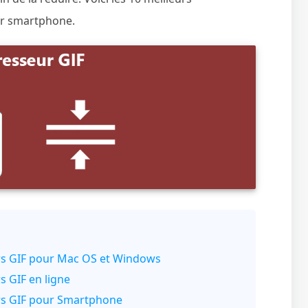
our smartphone.
urs GIF pour Mac OS et Windows
s GIF en ligne
urs GIF pour Smartphone