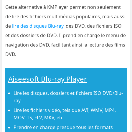
Cette alternative à KMPlayer permet non seulement
de lire des fichiers multimédias populaires, mais aussi
de
lire des disques Blu-ray
, des DVD, des fichiers ISO
et des dossiers de DVD. Il prend en charge le menu de
navigation des DVD, facilitant ainsi la lecture des films
DVD.
Aiseesoft Blu-ray Player
Lire les disques, dossiers et fichiers ISO DVD/Blu-
ray.
Lire les fichiers vidéo, tels que AVI, WMV, MP4,
MOV, TS, FLV, MKV, etc.
Prendre en charge presque tous les formats