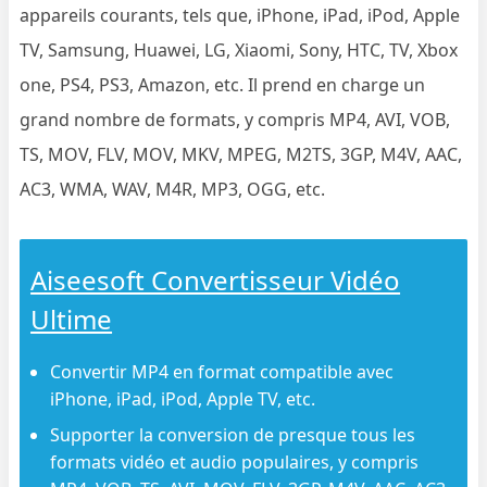
appareils courants, tels que, iPhone, iPad, iPod, Apple
TV, Samsung, Huawei, LG, Xiaomi, Sony, HTC, TV, Xbox
one, PS4, PS3, Amazon, etc. Il prend en charge un
grand nombre de formats, y compris MP4, AVI, VOB,
TS, MOV, FLV, MOV, MKV, MPEG, M2TS, 3GP, M4V, AAC,
AC3, WMA, WAV, M4R, MP3, OGG, etc.
Aiseesoft Convertisseur Vidéo
Ultime
Convertir MP4 en format compatible avec
iPhone, iPad, iPod, Apple TV, etc.
Supporter la conversion de presque tous les
formats vidéo et audio populaires, y compris