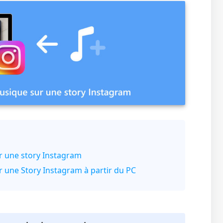
r une story Instagram
 une Story Instagram à partir du PC