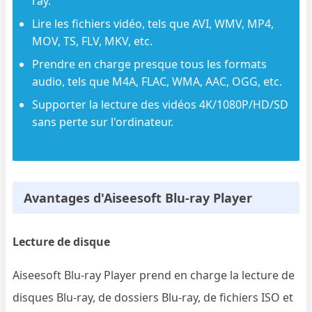
ray.
Lire les fichiers vidéo, tels que AVI, WMV, MP4,
MOV, TS, FLV, MKV, etc.
Prendre en charge presque tous les formats
audio, tels que M4A, FLAC, WMA, AAC, OGG, etc.
Supporter la lecture des vidéos 4K/1080P/HD/SD
sans perte sur l'ordinateur.
Avantages d'Aiseesoft Blu-ray Player
Lecture de disque
Aiseesoft Blu-ray Player prend en charge la lecture de
disques Blu-ray, de dossiers Blu-ray, de fichiers ISO et