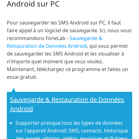
Android sur PC
Pour sauvegarder les SMS Android sur PC, il faut
faire appel à un logiciel de sauvegarde. Ici, nous vous
recommandons FoneLab -
Sauvegarde &
Restauration de Données Android
, qui vous permet
de sauvegarder les SMS Android et les visualiser à
n'importe quel moment que vous voulez.
Maintenant, téléchargez ce programme et faites un
essai gratuit.
Sauvegarde & Restauration de Données
Android
Supporter presque tous les types de données
sur l'appareil Android: SMS,
contacts
, historique
des appels,
photos
, vidéos, musiques et fichiers