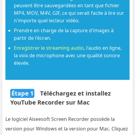
peuvent être sauvegardées en tant que fichier
MP4, MOV, M4V, GIF, ce qui serait facile à lire sur
n'importe quel lecteur vidéo.
Prendre en charge de la capture d'images à
partir de l'écran.
Enregistrer le streaming audio
, l'audio en ligne,
la voix de microphone avec une qualité sonore
élevée.
Étape 1
Téléchargez et installez
YouTube Recorder sur Mac
Le logiciel Aiseesoft Screen Recorder possède la
version pour Windows et la version pour Mac. Cliquez