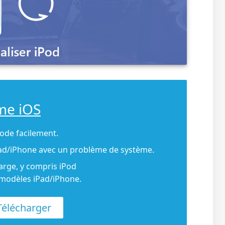
me iOS
code facilement.
Pad/iPhone avec un problème de système.
harge, y compris iPod
s modèles iPad/iPhone.
élécharger