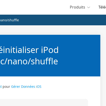
Produits
Tél
/nano/shuffle
nitialiser iPod
ic/nano/shuffle
t
pour
Gérer Données iOS