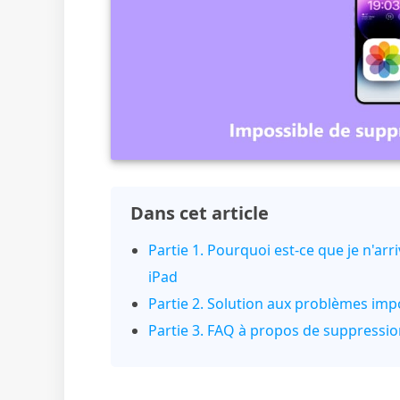
Dans cet article
Partie 1. Pourquoi est-ce que je n'ar
iPad
Partie 2. Solution aux problèmes im
Partie 3. FAQ à propos de suppressi