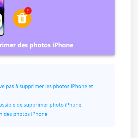
rive pas à supprimer les photos iPhone et
possible de supprimer photo iPhone
on des photos iPhone