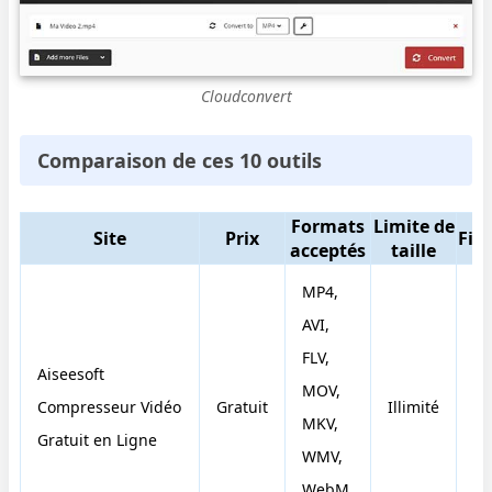
Cloudconvert
Comparaison de ces 10 outils
Formats
Limite de
Site
Prix
Fil
acceptés
taille
MP4,
AVI,
FLV,
Aiseesoft
MOV,
Compresseur Vidéo
Gratuit
Illimité
N
MKV,
Gratuit en Ligne
WMV,
WebM,