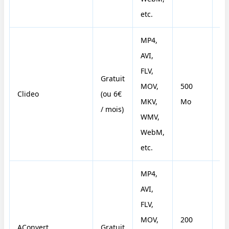
etc.
MP4,
AVI,
FLV,
Gratuit
MOV,
500
Clideo
(ou 6€
Ou
MKV,
Mo
/ mois)
WMV,
WebM,
etc.
MP4,
AVI,
FLV,
MOV,
200
AConvert
Gratuit
N