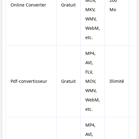
MOV,
200
Online Converter
Gratuit
N
MKV,
Mo
WMV,
WebM,
etc.
MP4,
AVI,
FLV,
Pdf-convertisseur
Gratuit
MOV,
Illimité
N
WMV,
WebM,
etc.
MP4,
AVI,