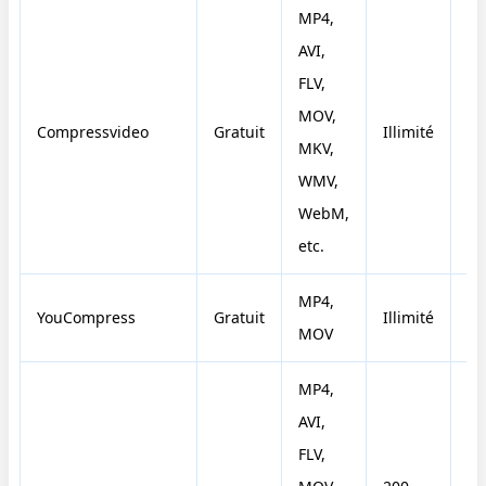
MP4,
AVI,
FLV,
MOV,
Compressvideo
Gratuit
Illimité
N
MKV,
WMV,
WebM,
etc.
MP4,
YouCompress
Gratuit
Illimité
N
MOV
MP4,
AVI,
FLV,