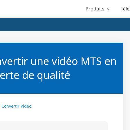
Produits
Tél
vertir une vidéo MTS en
rte de qualité
r
Convertir Vidéo