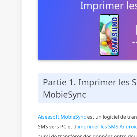
Partie 1. Imprimer les
MobieSync
Aiseesoft MobieSync
est un logiciel de tr
SMS vers PC et d'
imprimer les SMS Androi
aussi de transférer des données entre deu