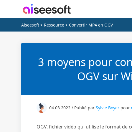
Aiseesoft
>
Ressource
> Convertir MP4 en OGV
3 moyens pour conv
OGV sur W
04.03.2022 / Publié par
Sylvie Boyer
pour
OGV, fichier vidéo qui utilise le format de