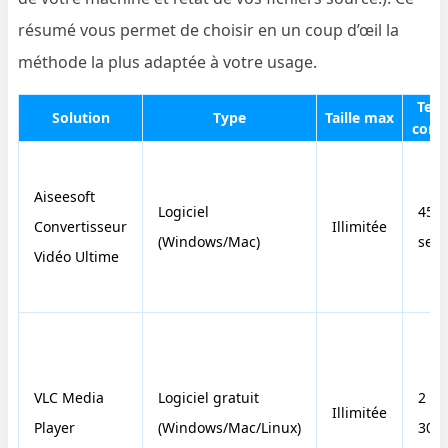
résumé vous permet de choisir en un coup d’œil la
méthode la plus adaptée à votre usage.
Tem
Solution
Type
Taille max
conv
Aiseesoft
Logiciel
45
Convertisseur
Illimitée
(Windows/Mac)
sec
Vidéo Ultime
VLC Media
Logiciel gratuit
2 m
Illimitée
Player
(Windows/Mac/Linux)
30s