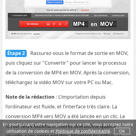
Étape 2
Rassurez-vous le format de sortie en MOV,
puis cliquez sur "Convertir" pour lancer le processus
de la conversion de MP4 en MOV. Après la conversion,
téléchargez la vidéo MOV sur votre PC ou Mac.
Note de la rédaction
: L’importation depuis
l’ordinateur est fluide, et l’interface très claire. La
conversion MP4 vers MOV a été lancée en un clic. Le
En poursuivant votre navigation sur ce site, vous acceptez notre
fichier MOV obtenu conserve une bonne qualité
utilisation de cookies et
Politique de confidentialité
.
OK
visuelle, sans perte notable. Attention toutefois : la