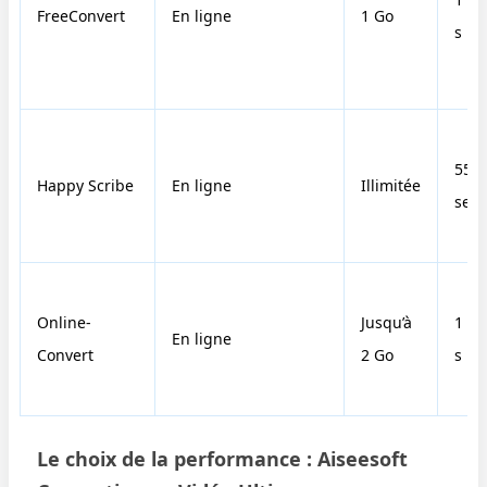
FreeConvert
En ligne
1 Go
s
55
Happy Scribe
En ligne
Illimitée
sec
Online-
Jusqu’à
1 mi
En ligne
Convert
2 Go
s
Le choix de la performance : Aiseesoft