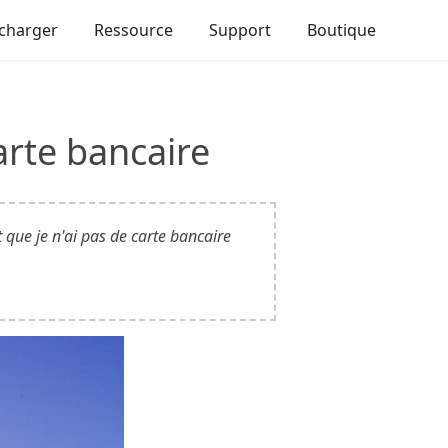
écharger
Ressource
Support
Boutique
arte bancaire
t que je n'ai pas de carte bancaire