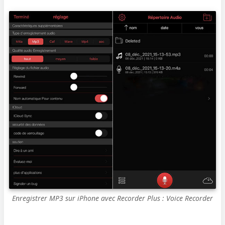
Enregistrer MP3 sur iPhone avec Recorder Plus : Voice Recorder