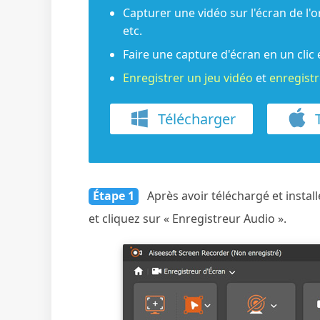
Capturer une vidéo sur l'écran de l
etc.
Faire une capture d'écran en un clic 
Enregistrer un jeu vidéo
et
enregist
Télécharger
T
Étape 1
Après avoir téléchargé et install
et cliquez sur « Enregistreur Audio ».