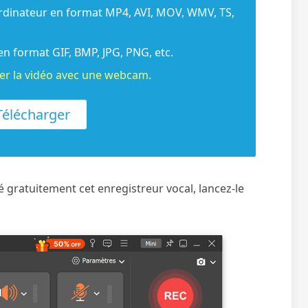
'ordinateur en format MP4, AVI, MOV, WMV, TS,
en format GIF, BMP, JPG, PNG, etc.
rer la vidéo avec une webcam
.
élécharger
é gratuitement cet enregistreur vocal, lancez-le