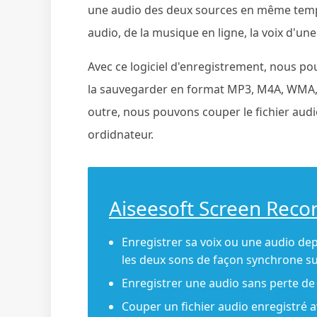
une audio des deux sources en même temps
audio, de la musique en ligne, la voix d'une
Avec ce logiciel d'enregistrement, nous pou
la sauvegarder en format MP3, M4A, WMA, 
outre, nous pouvons couper le fichier audi
ordidnateur.
Aiseesoft Screen Reco
Enregistrer sa voix ou une audio de
les deux sons de façon synchrone s
Enregistrer une audio sans perte de
Couper un fichier audio enregistré a