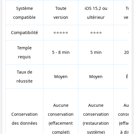
Système
Toute
iOS 15.2 ou
Tou
compatible
version
ultérieur
vers
Compatibilité
⭐⭐⭐⭐⭐
⭐⭐⭐⭐
⭐
Temple
5 - 8 min
5 min
20 m
requis
Taux de
Moyen
Moyen
Éle
réussite
Aucune
Aucune
Aucu
Conservation
conservation
conservation
conserv
des données
(effacement
(restauration
(effac
complet)
système)
à dist