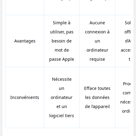
Simple à
Aucune
Solut
utiliser, pas
connexion à
offici
Avantages
besoin de
un
d’App
mot de
ordinateur
accessi
passe Apple
requise
tou
Nécessite
Proce
un
Efface toutes
compl
Inconvénients
ordinateur
les données
nécessi
et un
de l’appareil
ordina
logiciel tiers