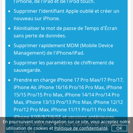
l'iPhone, de l'iPad et de l'iPod touch.
Supprimer l'identifiant Apple oublié et créer un
nouveau sur iPhone.
Réinitialiser le mot de passe de Temps d'Écran
sans perte de données.
Supprimer rapidement MDM (Mobile Device
Management) de l'iPhone/iPad.
Supprimer les paramètres de chiffrement de
sauvegarde.
Prendre en charge iPhone 17 Pro Max/17 Pro/17,
iPhone Air, iPhone 16/16 Pro/16 Pro Max, iPhone
15/15 Pro/15 Pro Max, iPhone 14/14 Pro/14 Pro
Max, iPhone 13/13 Pro/13 Pro Max, iPhone 12/12
Pro/12 Pro Max, iPhone 11/11 Pro/11 Pro Max,
iPhone X/XR/8/7/6/SE et versions antérieures,
En poursuivant votre navigation sur ce site, vous acceptez notre
tous les iPad Pro, iPad Air, iPad mini et iPad, iPod
utilisation de cookies et
Politique de confidentialité
.
OK
touch 5/4