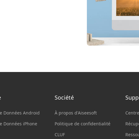
e
Société
Supp
de Données Android
À propos d'Aiseesoft
Centre
de Données iPhone
Politique de confidentialité
Récupé
CLUF
Resso