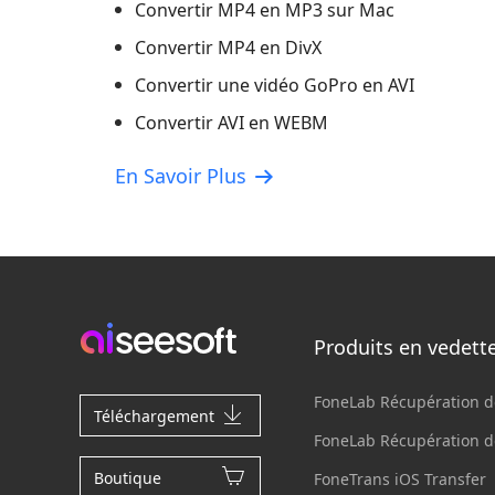
Convertir MP4 en MP3 sur Mac
Convertir MP4 en DivX
Convertir une vidéo GoPro en AVI
Convertir AVI en WEBM
En Savoir Plus
Produits en vedett
FoneLab Récupération 
Téléchargement
FoneLab Récupération 
Boutique
FoneTrans iOS Transfer