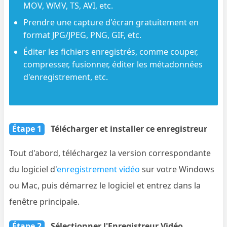
MOV, WMV, TS, AVI, etc.
Prendre une capture d'écran gratuitement en
format JPG/JPEG, PNG, GIF, etc.
Éditer les fichiers enregistrés, comme couper,
compresser, fusionner, éditer les métadonnées
d'enregistrement, etc.
Étape 1
Télécharger et installer ce enregistreur
Tout d'abord, téléchargez la version correspondante
du logiciel d'
enregistrement vidéo
sur votre Windows
ou Mac, puis démarrez le logiciel et entrez dans la
fenêtre principale.
Étape 2
Sélectionner l'Enregistreur Vidéo