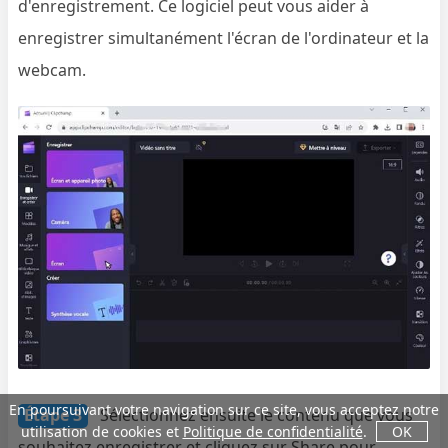
d'enregistrement. Ce logiciel peut vous aider à
enregistrer simultanément l'écran de l'ordinateur et la
webcam.
En poursuivant votre navigation sur ce site, vous acceptez notre
Étape 3
Sélectionnez ensuite le contenu que vous
utilisation de cookies et
Politique de confidentialité
.
OK
souhaitez enregistrer et cliquez sur Share pour