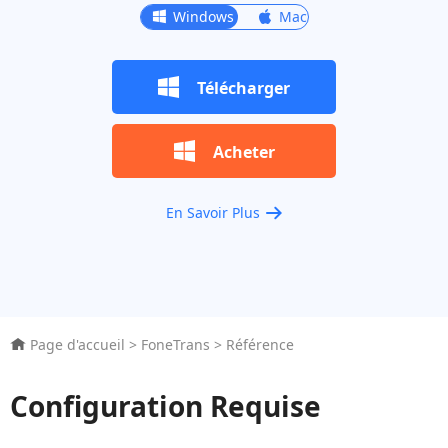
Windows
Windows
Mac
Télécharger
Acheter
En Savoir Plus
Page d'accueil
>
FoneTrans
>
Référence
Configuration Requise