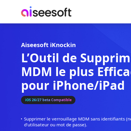
Aiseesoft iKnockin
L’Outil de Sup
MDM le plus Ef
pour iPhone/i
iOS 26/27 beta Compatible