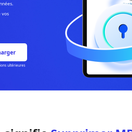
ifiants (nom
rte de données.
e sécurité vos
Télécharger
10.7 et versions ultérieures