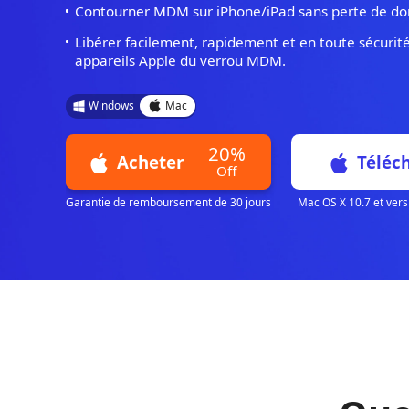
Supprimer le verrouillage MDM sans ident
d’utilisateur ou mot de passe).
Contourner MDM sur iPhone/iPad sans pe
Libérer facilement, rapidement et en tout
appareils Apple du verrou MDM.
Windows
Mac
20%
Acheter
Off
Garantie de remboursement de 30 jours
Mac OS X 