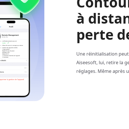
Contour
à dist
perte d
Une réinitialisation pe
Aiseesoft, lui, retire l
réglages. Même après une