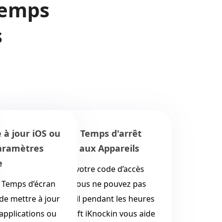
Temps
s
mps d'arrêt
Code d’accès Temps d’écran oublié
x Appareils
Si vous avez oublié votre code d’accès
e code d’accès
Temps d’écran, Aiseesoft iKnockin peut
 ne pouvez pas
vous aider à supprimer le code d’accès
endant les heures
Temps d’écran sur iPhone/iPad/iPod en
Knockin vous aide
toute sécurité et restaurer un accès