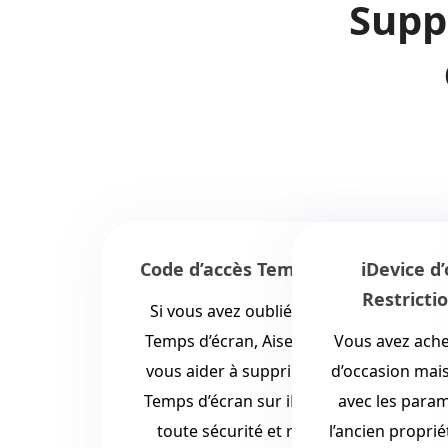
Supp
iDevice d’occasion avec des
Contrôles pa
Restrictions Temps d’écran
Parfois, les r
Vous avez acheté un iPhone ou un iPad
sont trop stric
d’occasion mais il est toujours verrouillé
ligne, des appl
avec les paramètres Temps d’écran de
Aiseesoft iKn
l’ancien propriétaire ? Aiseesoft iKnockin
supprimer parf