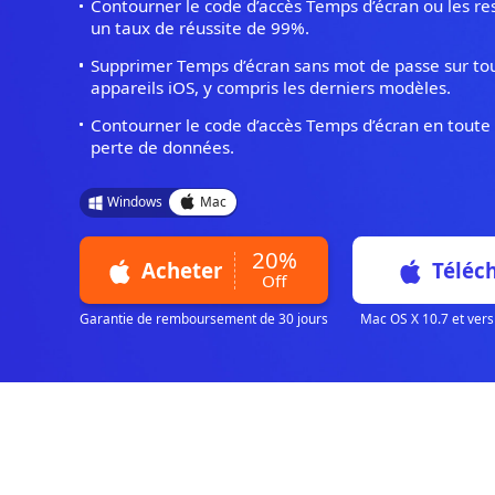
iOS 26/27 beta Compatible
Contourner le code d’accès Temps d’écran 
un taux de réussite de 99%.
Supprimer Temps d’écran sans mot de pass
appareils iOS, y compris les derniers modè
Contourner le code d’accès Temps d’écran
perte de données.
Windows
Mac
20%
Acheter
Off
Garantie de remboursement de 30 jours
Mac OS X 