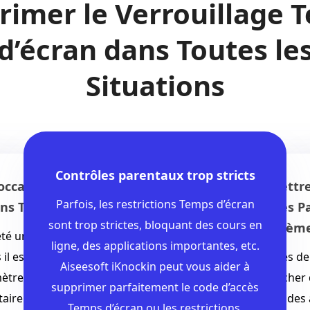
rimer le Verrouillage 
d’écran dans Toutes le
Situations
Impossible de Mettre à jour iOS ou
rentaux trop stricts
La Fonction de Te
de Modifier les Paramètres
bloque l'accès au
estrictions Temps d’écran
Système
tes, bloquant des cours en
Vous avez oublié votr
Certains paramètres de Temps d’écran
ications importantes, etc.
Temps d'arrêt et vous
peuvent vous empêcher de mettre à jour
ockin peut vous aider à
utiliser votre appareil p
iOS, de télécharger des applications ou
aitement le code d’accès
restreintes ? Aiseesoft i
de modifier les préférences de