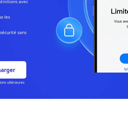
ou les restrictions avec
e sur tous les
les.
 en toute sécurité sans
Télécharger
10.7 et versions ultérieures