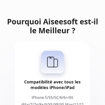
Pourquoi Aiseesoft est-il
le Meilleur ?
Compatibilité avec tous les
modèles iPhone/iPad
iPhone 5/5S/5C/6/6+/6S
/6S+/7/7+/8+/X/XS/XR/XS Max/11/11