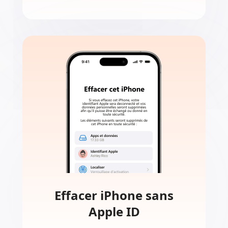
Mot de passe du
compte Apple oublié
Si vous ne pouvez pas désactiver
"Localiser mon iPhone" parce que
vous avez oublié votre mot de passe
Apple ID, Aiseesoft peut vous aider à
le supprimer et à vous débarrasser
de toute trace de cet ID.
Effacer iPhone sans
Apple ID