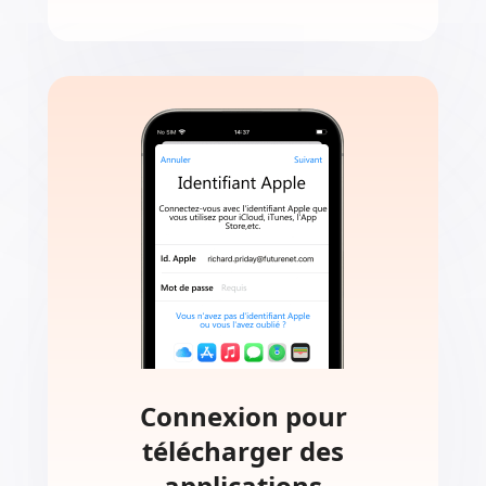
Effacer iPhone sans
Apple ID
Lorsque vous obtenez un nouvel
iPhone mais ne vous souvenez pas de
l’ID Apple, Aiseesoft peut gérer cette
situation.
Connexion pour
télécharger des
applications