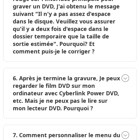
graver un DVD, J'ai obtenu le message
temporaire avant d'être gravé en DVD. Après
suivant "Il n'y a pas assez d'espace
la gravure se fait, tous les contenus
dans le disque. Veuillez vous assurer
temporaires seront supprimés
qu'il y a deux fois d'espace dans le
automatiquement par notre programme.
dossier temporaire que la taille de
sortie estimée". Pourquoi? Et
comment puis-je le corriger ?
Veuillez ouvrir Préférence, puis sélectionnez
6. Après je termine la gravure, Je peux
un autre répertoire pour les fichiers
regarder le film DVD sur mon
temporaires. Peut-être le répertoire courant
ordinateur avec Cyberlink Power DVD,
que vous souhaitez utiliser ne dispose pas
etc. Mais je ne peux pas le lire sur
d'espace suffisante pour permettre la
mon lecteur DVD. Pourquoi ?
gravure. De manière générale, vous devez
sélectionner un disque qui a une espace
suffisante pour la gravure.
Veuillez ouvrir Préférences et vérifier quel
7. Comment personnaliser le menu du
format vidéo que vous sélectionnez, PAL ou